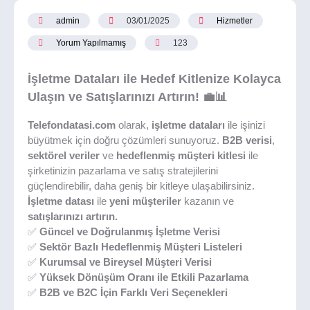
admin
03/01/2025
Hizmetler
Yorum Yapılmamış
123
İşletme Dataları ile Hedef Kitlenize Kolayca
Ulaşın ve Satışlarınızı Artırın!
💼📊
Telefondatasi.com
olarak,
işletme dataları
ile işinizi
büyütmek için doğru çözümleri sunuyoruz.
B2B verisi
,
sektörel veriler
ve
hedeflenmiş müşteri kitlesi
ile
şirketinizin pazarlama ve satış stratejilerini
güçlendirebilir, daha geniş bir kitleye ulaşabilirsiniz.
İşletme datası
ile
yeni müşteriler
kazanın ve
satışlarınızı artırın.
✅
Güncel ve Doğrulanmış İşletme Verisi
✅
Sektör Bazlı Hedeflenmiş Müşteri Listeleri
✅
Kurumsal ve Bireysel Müşteri Verisi
✅
Yüksek Dönüşüm Oranı ile Etkili Pazarlama
✅
B2B ve B2C İçin Farklı Veri Seçenekleri