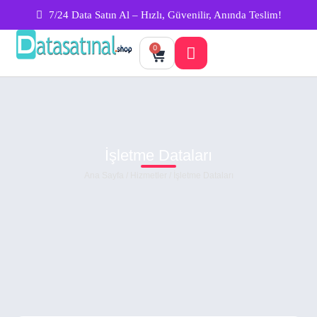
7/24 Data Satın Al – Hızlı, Güvenilir, Anında Teslim!
0
İşletme Dataları
Ana Sayfa
/
Hizmetler
/ İşletme Dataları