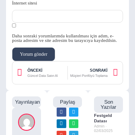
İnternet sitesi
Daha sonraki yorumlarımda kullanılması için adım, e-
posta adresim ve site adresim bu tarayıcıya kaydedilsin.
ÖNCEKI
SONRAKI
Güncel Data Satın Al
Müşteri Portföyü Toplama
Yayınlayan
Paylaş
Son
Yazılar
Festgeld
Datası
Admin
02/03/2025