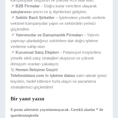
kampanyalar oluşturun ve yüksek ROI elde edin.
📌
B2B Firmalar
– Doğru karar vericilere ulaşarak
satışlarınızı
artırın ve iş ilişkilerinizi geliştirin.
📌
Sektör Bazlı Şirketler
– İşletmelere yönelik verilerle
sektörel kampanyalar yapın ve sektördeki yerinizi
güçlendirin.
📌
Yatırımcılar ve Danışmanlık Firmaları
– Yatırım
yapmayı planladığınız sektörlere dair doğru işletme
verilerine sahip olun.
📌
Kurumsal Satış Ekipleri
– Potansiyel müşterilere
yönelik etkili satış stratejileri oluşturun ve yüksek
dönüşüm oranları yakalayın.
🚀
Hemen İletişime Geçin!
Telefondatasi.com
ile
işletme datası
satın alarak işinizi
büyütün, hedef kitlenize hızla ulaşın ve pazarlama
stratejilerinizi güçlendirin!
Bir yanıt yazın
E-posta adresiniz yayınlanmayacak.
Gerekli alanlar
*
ile
işaretlenmişlerdir